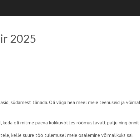
ir 2025
tasid, südamest tänada. Oli väga hea meel meie teenuseid ja võimal
d, keda oli mitme päeva kokkuvõttes rõõmustavalt palju ning õnnit
atele, kelle suure töö tulemusel meie osalemine võimalikuks sai.