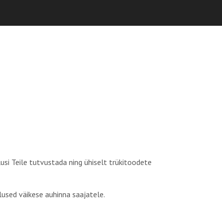
usi Teile tutvustada ning ühiselt trükitoodete
lused väikese auhinna saajatele.