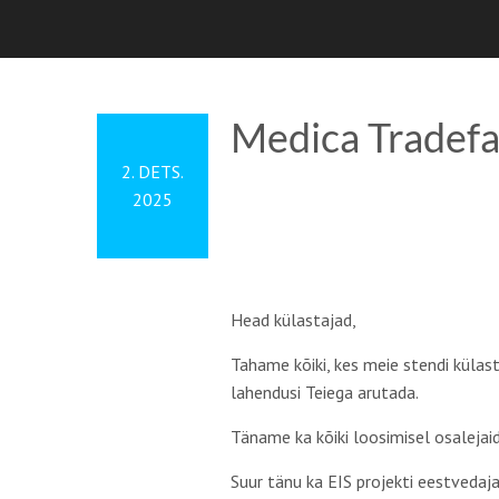
Medica Tradefa
2. DETS.
2025
Head külastajad,
Tahame kõiki, kes meie stendi külas
lahendusi Teiega arutada.
Täname ka kõiki loosimisel osalejai
Suur tänu ka EIS projekti eestvedaj