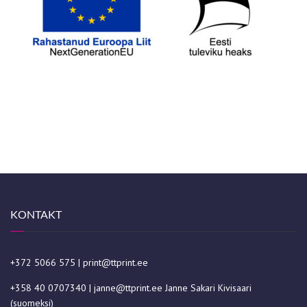
KONTAKT
+372 5066 575
|
print@ttprint.ee
+358 40 0707340
|
janne@ttprint.ee
Janne Sakari Kivisaari
(suomeksi)