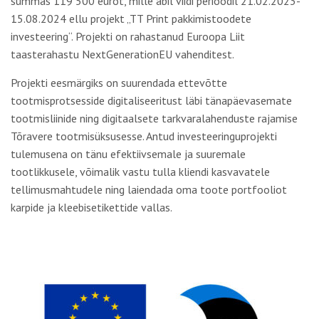
summas 119 500 eurot, mille abil viidi perioodil 21.02.2023-
15.08.2024 ellu projekt „TT Print pakkimistoodete
investeering“. Projekti on rahastanud Euroopa Liit
taasterahastu NextGenerationEU vahenditest.
Projekti eesmärgiks on suurendada ettevõtte
tootmisprotsesside digitaliseeritust läbi tänapäevasemate
tootmisliinide ning digitaalsete tarkvaralahenduste rajamise
Tõravere tootmisüksusesse. Antud investeeringuprojekti
tulemusena on tänu efektiivsemale ja suuremale
tootlikkusele, võimalik vastu tulla kliendi kasvavatele
tellimusmahtudele ning laiendada oma toote portfooliot
karpide ja kleebisetikettide vallas.