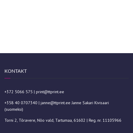
KONTAKT
+372 5066 575
|
print@ttprint.ee
+358 40 0707340
|
janne@ttprint.ee
Janne Sakari Kivisaari
(suomeksi)
Torni 2, Tõravere, Nõo vald, Tartumaa, 61602 | Reg. nr. 11105966