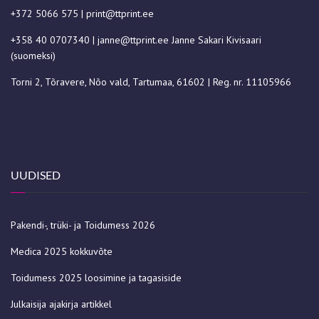
+372 5066 575
|
print@ttprint.ee
+358 40 0707340
|
janne@ttprint.ee
Janne Sakari Kivisaari
(suomeksi)
Torni 2, Tõravere, Nõo vald, Tartumaa, 61602 | Reg. nr. 11105966
UUDISED
Pakendi-, trüki- ja Toidumess 2026
Medica 2025 kokkuvõte
Toidumess 2025 loosimine ja tagasiside
Julkaisija ajakirja artikkel