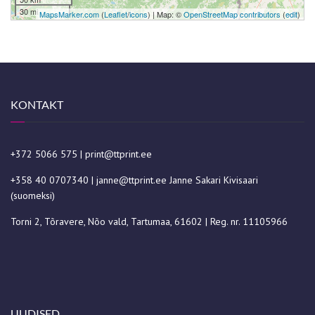
30 mi
MapsMarker.com
(
Leaflet
/
icons
) | Map: ©
OpenStreetMap contributors
(
edit
)
KONTAKT
+372 5066 575
|
print@ttprint.ee
+358 40 0707340
|
janne@ttprint.ee
Janne Sakari Kivisaari
(suomeksi)
Torni 2, Tõravere, Nõo vald, Tartumaa, 61602 | Reg. nr. 11105966
UUDISED