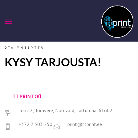
OTA YHTEYTTÄ!
KYSY TARJOUSTA!
TT PRINT OÜ
Torni 2, Tõravere, Nõo vald, Tartumaa, 61602
+372 7 303 250
print@ttprint.ee