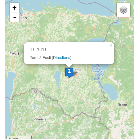
loading map - please wait...
+
-
×
TT PRINT
Torni 2 Eesti (
Directions
)
50 km