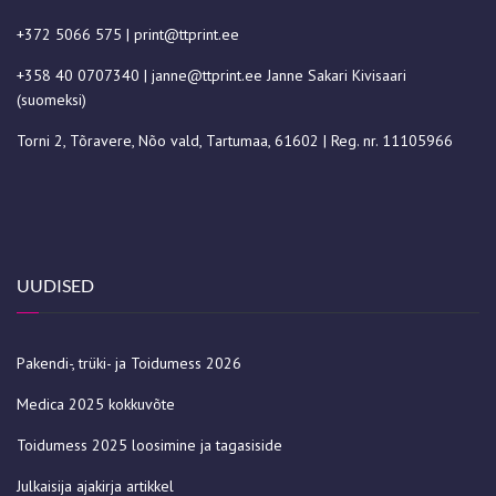
+372 5066 575
|
print@ttprint.ee
+358 40 0707340
|
janne@ttprint.ee
Janne Sakari Kivisaari
(suomeksi)
Torni 2, Tõravere, Nõo vald, Tartumaa, 61602 | Reg. nr. 11105966
UUDISED
Pakendi-, trüki- ja Toidumess 2026
Medica 2025 kokkuvõte
Toidumess 2025 loosimine ja tagasiside
Julkaisija ajakirja artikkel